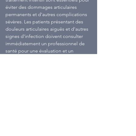
éviter des dommages articulaires 
permanents et d'autres complications 
sévères. Les patients présentant des 
douleurs articulaires aiguës et d'autres 
signes d'infection doivent consulter 
immédiatement un professionnel de 
santé pour une évaluation et un 
traitement approprié.
Voir tout
Posts récents