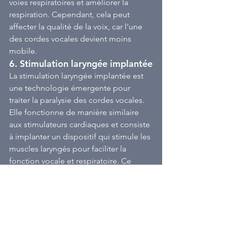
voies respiratoires et améliorer la 
respiration. Cependant, cela peut 
affecter la qualité de la voix, car l'une 
des cordes vocales devient moins 
mobile.
6. 
Stimulation laryngée implantée
La stimulation laryngée implantée est 
une technologie émergente pour 
traiter la paralysie des cordes vocales. 
Elle fonctionne de manière similaire 
aux stimulateurs cardiaques et consiste 
à implanter un dispositif qui stimule les 
muscles laryngés pour faciliter la 
fonction vocale et respiratoire. Ce 
traitement est encore en phase de 
développement, mais il offre des 
perspectives prometteuses pour les 
paralysies bilatérales.
Conclusion