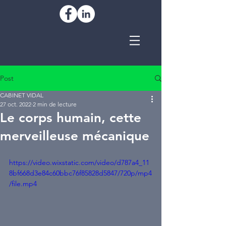
Post
CABINET VIDAL
27 oct. 2022
2 min de lecture
Le corps humain, cette
merveilleuse mécanique
https://video.wixstatic.com/video/d787a4_11
8bf668d3e84c60bbc76f85828d5847/720p/mp4
/file.mp4